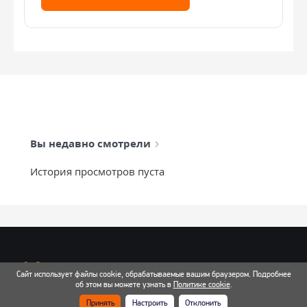
Вы недавно смотрели
История просмотров пуста
info@mixtcar.ru
Сайт использует файлы cookie, обрабатываемые вашим браузером. Подробнее
Почта для связи
об этом вы можете узнать в
Политике cookie
.
Принять
Настроить
Отклонить