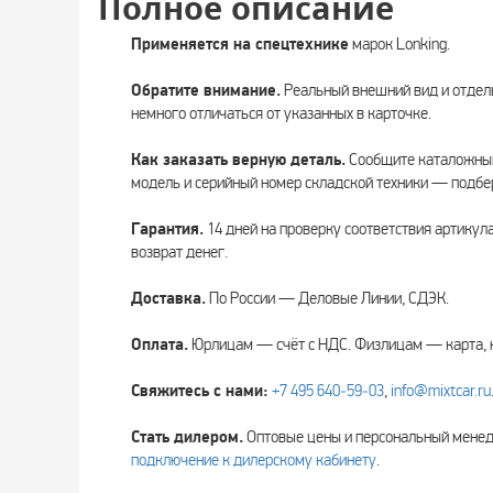
Полное описание
Применяется на спецтехнике
марок Lonking.
Обратите внимание.
Реальный внешний вид и отдел
немного отличаться от указанных в карточке.
Как заказать верную деталь.
Сообщите каталожный
модель и серийный номер складской техники — подбе
Гарантия.
14 дней на проверку соответствия артикул
возврат денег.
Доставка.
По России — Деловые Линии, СДЭК.
Оплата.
Юрлицам — счёт с НДС. Физлицам — карта, 
Свяжитесь с нами:
+7 495 640‑59‑03
,
info@mixtcar.ru
Стать дилером.
Оптовые цены и персональный мен
подключение к дилерскому кабинету
.