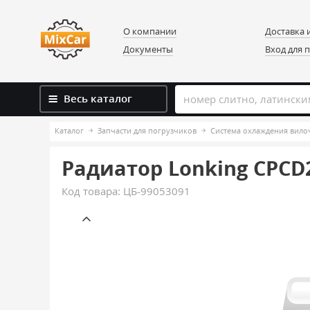
О компании
Доставка 
Документы
Вход для 
Весь каталог
Каталог
Запчасти для погрузчиков
Система охлаждения вило
Радиатор Lonking CPCD
Код товара:
ЦБ-99053091