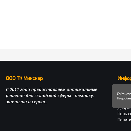
ООО ТК Микскар
Инфо
С 2011 года предоставляем оптимальные
О нас
Сайт исп
решения для складской сферы - технику,
Достав
Подробне
запчасти и сервис.
Личный
Докум
Пользо
Полити