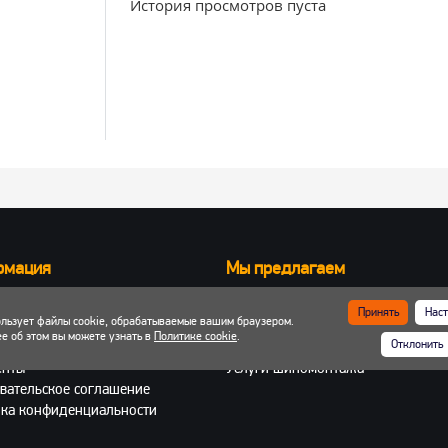
История просмотров пуста
рмация
Мы предлагаем
Запчасти для вилочных погрузчик
Принять
Наст
ользует файлы cookie, обрабатываемые вашим браузером.
ка и оплата
Запчасти для двигателей
е об этом вы можете узнать в
Политике cookie
.
Отклонить
 кабинет
Шины, колеса, диски
енты
Услуги шиномонтажа
вательское соглашение
ка конфиденциальности