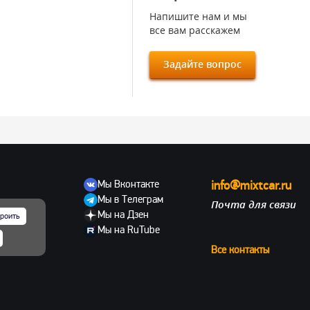
Напишите нам и мы
все вам расскажем
Задайте вопрос
Мы Вконтакте
info@mixtcar.ru
Мы в Телеграм
Почта для связи
ов
Мы на Дзен
роить
Мы на RuTube
Все контакты