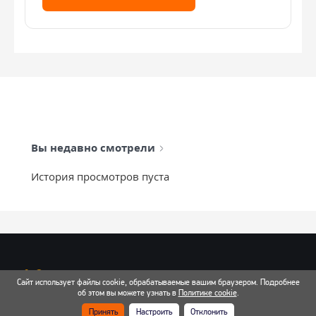
Вы недавно смотрели
История просмотров пуста
info@mixtcar.ru
Сайт использует файлы cookie, обрабатываемые вашим браузером. Подробнее
Почта для связи
об этом вы можете узнать в
Политике cookie
.
Принять
Настроить
Отклонить