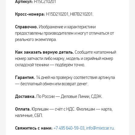
Артикул:
H15C210201
Кросс-номера:
H15D210201, H87B210201.
Справочно.
Изображение и характеристики
предоставлены производителем и могут отличаться от
реального экземпляра.
Как заказать верную деталь.
Сообщите каталожный
номер запчасти либо марку, модель и серийный номер
складской техники — подберём точно.
Гарантия.
14 дней на проверку соответствия артикула
— бесплатный обмен или возврат денег.
Доставка.
По России — Деловые Линии, СДЭК.
Оплата.
Юрлицам — счёт с НДС. Физлицам — карта,
наличные, СБП.
Свяжитесь с нами:
+7 495 640‑59‑03
,
info@mixtcar.ru
.