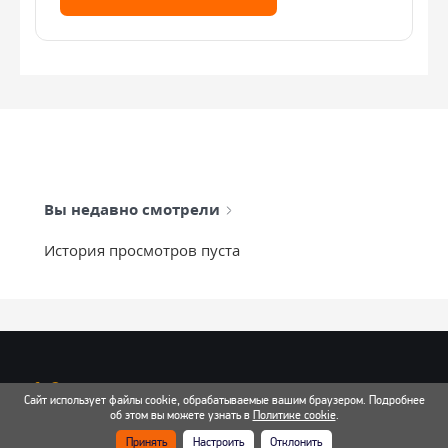
Вы недавно смотрели
История просмотров пуста
info@mixtcar.ru
Сайт использует файлы cookie, обрабатываемые вашим браузером. Подробнее
Почта для связи
об этом вы можете узнать в
Политике cookie
.
Принять
Настроить
Отклонить