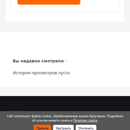
Вы недавно смотрели
История просмотров пуста
info@mixtcar.ru
Сайт использует файлы cookie, обрабатываемые вашим браузером. Подробнее
Почта для связи
об этом вы можете узнать в
Политике cookie
.
Принять
Настроить
Отклонить