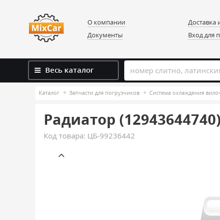
О компании
Доставка 
Документы
Вход для 
Весь каталог
Каталог
Запчасти для погрузчиков
Система охлаждения вило
Радиатор (12943644740
Код товара:
ЦБ-99236442