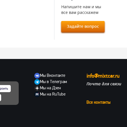
Напишите нам и мы
все вам расскажем
Задайте вопрос
Мы Вконтакте
info@mixtcar.ru
Мы в Телеграм
Почта для связи
ов
Мы на Дзен
роить
Мы на RuTube
Все контакты