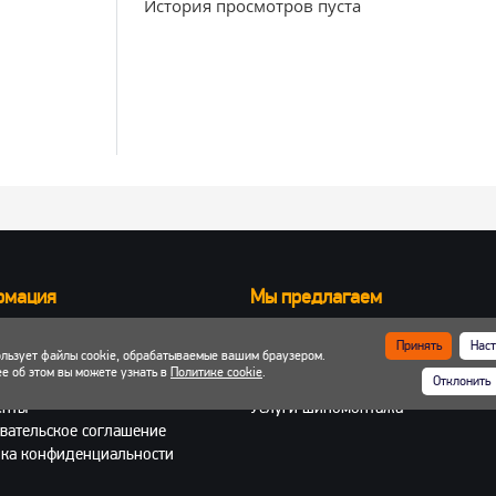
История просмотров пуста
рмация
Мы предлагаем
Запчасти для вилочных погрузчик
Принять
Наст
ользует файлы cookie, обрабатываемые вашим браузером.
ка и оплата
Запчасти для двигателей
е об этом вы можете узнать в
Политике cookie
.
Отклонить
 кабинет
Шины, колеса, диски
енты
Услуги шиномонтажа
вательское соглашение
ка конфиденциальности