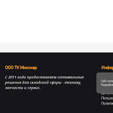
ООО ТК Микскар
Инфо
С 2011 года предоставляем оптимальные
О нас
Сайт исп
решения для складской сферы - технику,
Достав
Подробне
запчасти и сервис.
Личный
Докум
Пользо
Полити