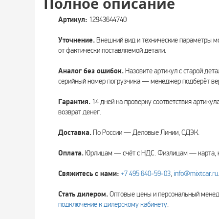
Полное описание
Артикул:
12943644740
Уточнение.
Внешний вид и технические параметры мо
от фактически поставляемой детали.
Аналог без ошибок.
Назовите артикул с старой дета
серийный номер погрузчика — менеджер подберёт вер
Гарантия.
14 дней на проверку соответствия артикул
возврат денег.
Доставка.
По России — Деловые Линии, СДЭК.
Оплата.
Юрлицам — счёт с НДС. Физлицам — карта, 
Свяжитесь с нами:
+7 495 640‑59‑03
,
info@mixtcar.ru
Стать дилером.
Оптовые цены и персональный мен
подключение к дилерскому кабинету
.