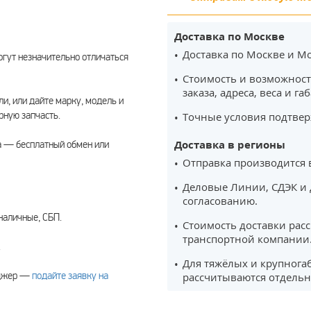
Доставка по Москве
Доставка по Москве и Мо
гут незначительно отличаться
Стоимость и возможност
заказа, адреса, веса и га
ли, или дайте марку, модель и
ную запчасть.
Точные условия подтвер
Доставка в регионы
а — бесплатный обмен или
Отправка производится 
Деловые Линии, СДЭК и 
согласованию.
наличные, СБП.
Стоимость доставки рас
транспортной компании
.
Для тяжёлых и крупнога
еджер —
подайте заявку на
рассчитываются отдельн