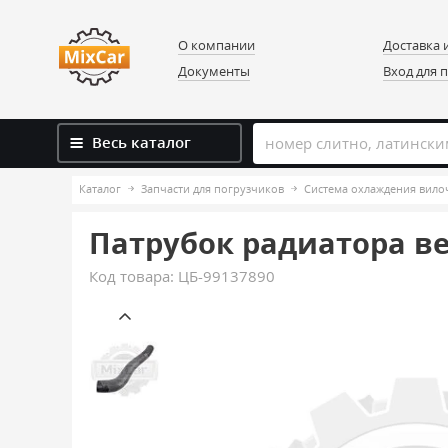
О компании
Доставка 
Документы
Вход для 
Весь каталог
Каталог
Запчасти для погрузчиков
Система охлаждения вило
Патрубок радиатора ве
Код товара:
ЦБ-99137890