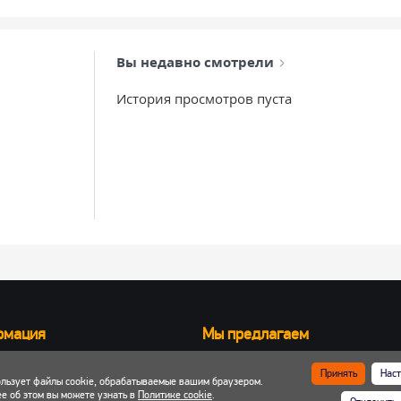
Вы недавно смотрели
История просмотров пуста
рмация
Мы предлагаем
Запчасти для вилочных погрузчик
Принять
Наст
ользует файлы cookie, обрабатываемые вашим браузером.
ка и оплата
Запчасти для двигателей
е об этом вы можете узнать в
Политике cookie
.