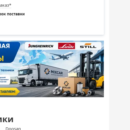
аказ*
рок поставки
ики
Doosan