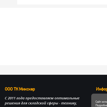
ООО ТК Микскар
Инфо
С 2011 года предоставляем оптимальные
О нас
Сайт исп
решения для складской сферы - технику,
Достав
Подробне