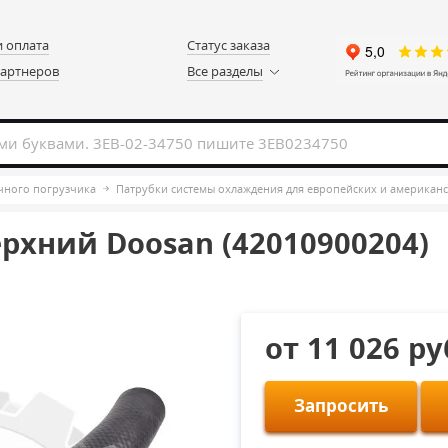
и оплата
Статус заказа
партнеров
Все разделы
чного погрузчика
Патрубки системы охлаждения для европейских и американ
рхний Doosan (42010900204)
от 11 026 р
Запросить