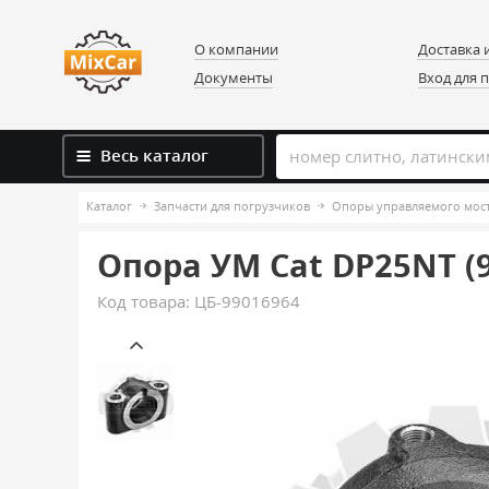
О компании
Доставка 
Документы
Вход для 
Весь каталог
Каталог
Запчасти для погрузчиков
Опоры управляемого мост
Опора УМ Cat DP25NT (
Код товара:
ЦБ-99016964