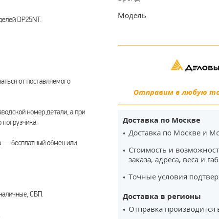
Модель
оделей DP25NT.
чаться от поставляемого
Отправим в любую точ
водской номер детали, а при
Доставка по Москве
 погрузчика.
Доставка по Москве и Мо
а — бесплатный обмен или
Стоимость и возможност
заказа, адреса, веса и га
Точные условия подтвер
наличные, СБП.
Доставка в регионы
Отправка производится 
.