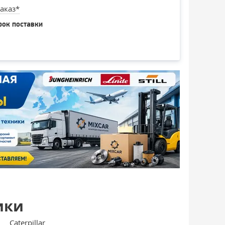
аказ*
рок поставки
ики
Caterpillar