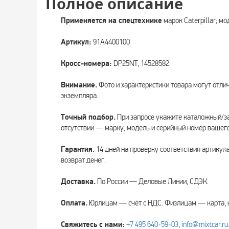
Полное описание
Применяется на спецтехнике
марок Caterpillar; м
Артикул:
91A4400100
Кросс-номера:
DP25NT, 14528582.
Внимание.
Фото и характеристики товара могут отли
экземпляра.
Точный подбор.
При запросе укажите каталожный/за
отсутствии — марку, модель и серийный номер вашего
Гарантия.
14 дней на проверку соответствия артикул
возврат денег.
Доставка.
По России — Деловые Линии, СДЭК.
Оплата.
Юрлицам — счёт с НДС. Физлицам — карта, 
Свяжитесь с нами:
+7 495 640‑59‑03
,
info@mixtcar.ru