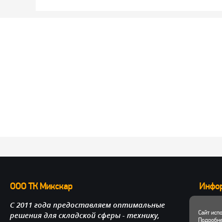
ООО ТК Микскар
Инфо
С 2011 года предоставляем оптимальные
О нас
Сайт исп
решения для складской сферы - технику,
Достав
Подробне