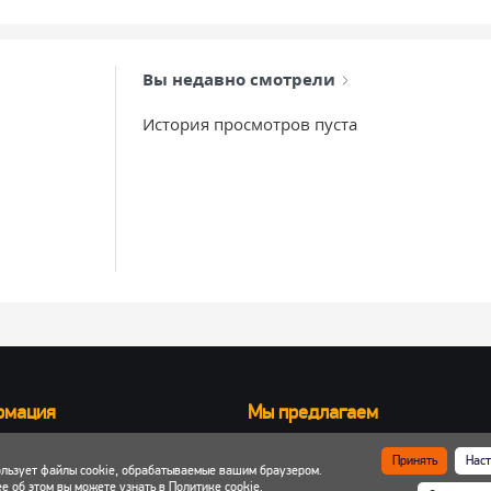
Вы недавно смотрели
История просмотров пуста
рмация
Мы предлагаем
Запчасти для вилочных погрузчик
Принять
Наст
ользует файлы cookie, обрабатываемые вашим браузером.
ка и оплата
Запчасти для двигателей
е об этом вы можете узнать в
Политике cookie
.