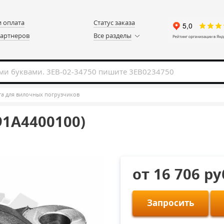
и оплата
Статус заказа
партнеров
Все разделы
а для вилочных погрузчиков
91A4400100)
от 16 706 р
Запросить