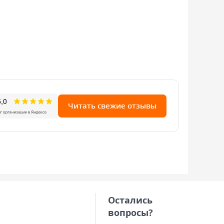
В наличии: 
430руб./ш
Читать свежие отзывы
Остались
вопросы?