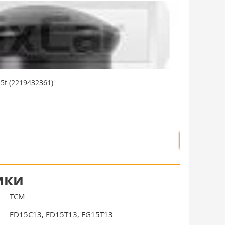
5t (2219432361)
Крышка ступи
В наличии: 
запросить
ики
TCM
FD15C13, FD15T13, FG15T13