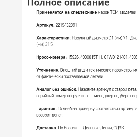
Полное описание
Применяется на спецтехнике
марок TCM; моделей 
Артикул:
2219432361
Характеристики:
Наружный диаметр D1 (мм) 71;; Диа
(мм) 31,5.
Кросс-номера:
15926, 4030815T11, C1W0121401, 430
Уточнение.
Внешний вид и технические параметры мо
от фактически поставляемой детали.
Аналог без ошибок.
Назовите артикул с старой дета
серийный номер погрузчика — менеджер подберёт вер
Гарантия.
14 дней на проверку соответствия артикул
возврат денег.
Доставка.
По России — Деловые Линии, СДЭК.