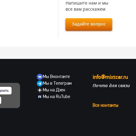
Напишите нам и мы
все вам расскажем
Задайте вопрос
Мы Вконтакте
info@mixtcar.ru
Мы в Телеграм
Почта для связи
ов
Мы на Дзен
роить
Мы на RuTube
Все контакты