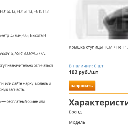
FD15C13, FD15T13, FG15T13.
метр D2 (мм) 66;; Высота H
Крышка ступицы TCM / Heli 1.
5450415, ASR18002A0277A.
гут незначительно отличаться
В наличии: 0 шт.
102 руб./шт
ли, или дайте марку, модель и
запросить
ную запчасть.
Характерист
а — бесплатный обмен или
Бренд
Модель