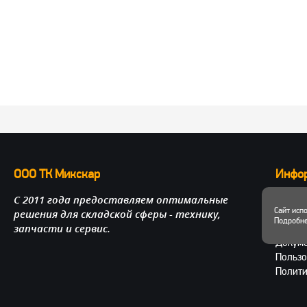
ООО ТК Микскар
Инфо
С 2011 года предоставляем оптимальные
О нас
Сайт исп
решения для складской сферы - технику,
Достав
Подробне
запчасти и сервис.
Личный
Докум
Пользо
Полити