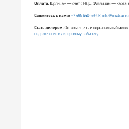
Оплата.
Юрлицам — счёт с НДС. Физлицам — карта, 
Свяжитесь с нами:
+7 495 640‑59‑03
,
info@mixtcar.ru
Стать дилером.
Оптовые цены и персональный мен
подключение к дилерскому кабинету
.