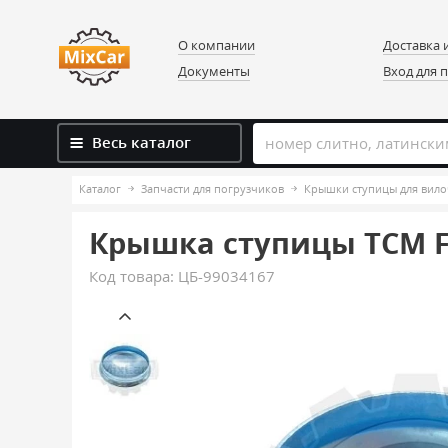
О компании
Доставка 
Документы
Вход для 
Весь каталог
Каталог
Запчасти для погрузчиков
Крышки ступицы для вило
Крышка ступицы TCM F1
Код товара:
ЦБ-99034167