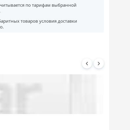
считывается по тарифам выбранной
.
баритных товаров условия доставки
о.
Шкворень УМ 