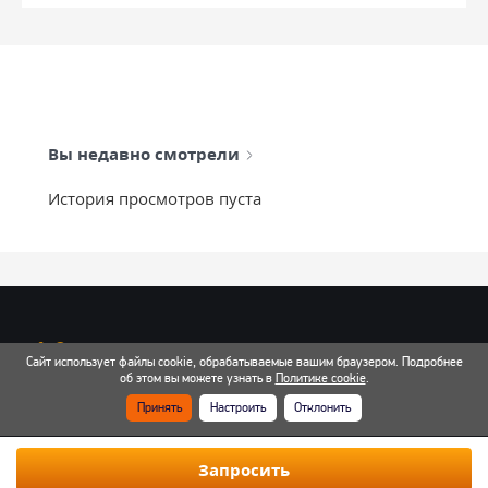
Вы недавно смотрели
История просмотров пуста
info@mixtcar.ru
Сайт использует файлы cookie, обрабатываемые вашим браузером. Подробнее
Почта для связи
об этом вы можете узнать в
Политике cookie
.
Принять
Настроить
Отклонить
Все контакты
Запросить