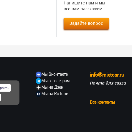
Напишите нам и мы
все вам расскажем
Задайте вопрос
Мы Вконтакте
info@mixtcar.ru
Мы в Телеграм
Почта для связи
ов
Мы на Дзен
роить
Мы на RuTube
Все контакты