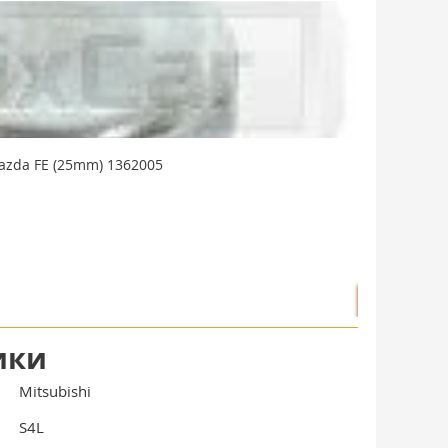
azda FE (25mm) 1362005
Заглушка ком
В наличии: 
299 руб./
запросить
ики
Mitsubishi
S4L