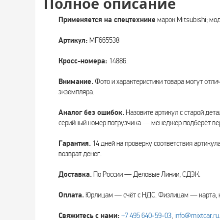
Полное описание
Применяется на спецтехнике
марок Mitsubishi; мо
Артикул:
MF665538
Кросс-номера:
14886.
Внимание.
Фото и характеристики товара могут отли
экземпляра.
Аналог без ошибок.
Назовите артикул с старой дета
серийный номер погрузчика — менеджер подберёт вер
Гарантия.
14 дней на проверку соответствия артикул
возврат денег.
Доставка.
По России — Деловые Линии, СДЭК.
Оплата.
Юрлицам — счёт с НДС. Физлицам — карта, 
Свяжитесь с нами:
+7 495 640‑59‑03
,
info@mixtcar.ru