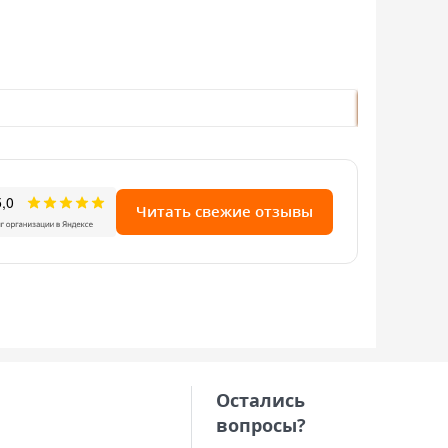
В наличии: 
2518руб./
запросить
Читать свежие отзывы
Остались
вопросы?