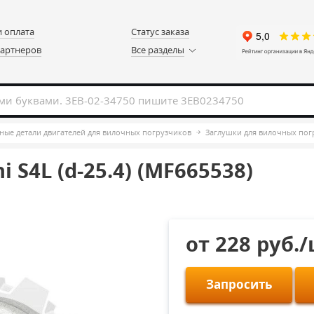
и оплата
Статус заказа
партнеров
Все разделы
ные детали двигателей для вилочных погрузчиков
Заглушки для вилочных пог
 S4L (d-25.4) (MF665538)
от 228 руб.
Запросить