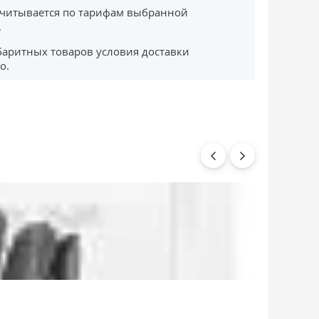
считывается по тарифам выбранной
.
баритных товаров условия доставки
о.
Венец махови