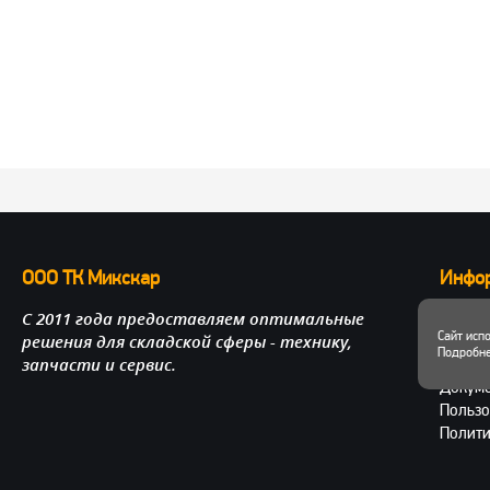
ООО ТК Микскар
Инфо
С 2011 года предоставляем оптимальные
О нас
Сайт исп
решения для складской сферы - технику,
Достав
Подробне
запчасти и сервис.
Личный
Докум
Пользо
Полити