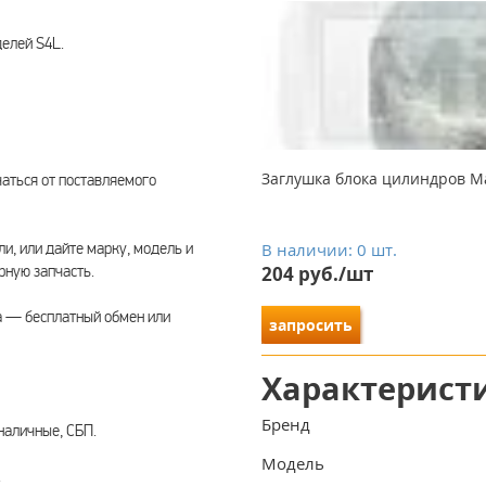
делей S4L.
Заглушка блока цилиндров M
чаться от поставляемого
ли, или дайте марку, модель и
В наличии: 0 шт.
ную запчасть.
204 руб./шт
а — бесплатный обмен или
запросить
Характерист
Бренд
наличные, СБП.
Модель
.