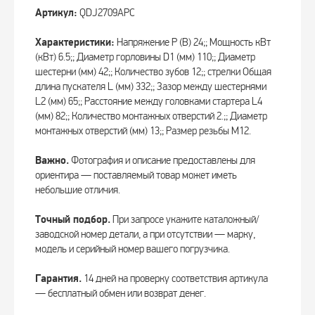
Артикул:
QDJ2709APC
Характеристики:
Напряжение P (В) 24;; Мощность кВт
(кВт) 6.5;; Диаметр горловины D1 (мм) 110;; Диаметр
шестерни (мм) 42;; Количество зубов 12;; стрелки Общая
длина пускателя L (мм) 332;; Зазор между шестернями
L2 (мм) 65;; Расстояние между головками стартера L4
(мм) 82;; Количество монтажных отверстий 2.;; Диаметр
монтажных отверстий (мм) 13;; Размер резьбы М12.
Важно.
Фотография и описание предоставлены для
ориентира — поставляемый товар может иметь
небольшие отличия.
Точный подбор.
При запросе укажите каталожный/
заводской номер детали, а при отсутствии — марку,
модель и серийный номер вашего погрузчика.
Гарантия.
14 дней на проверку соответствия артикула
— бесплатный обмен или возврат денег.