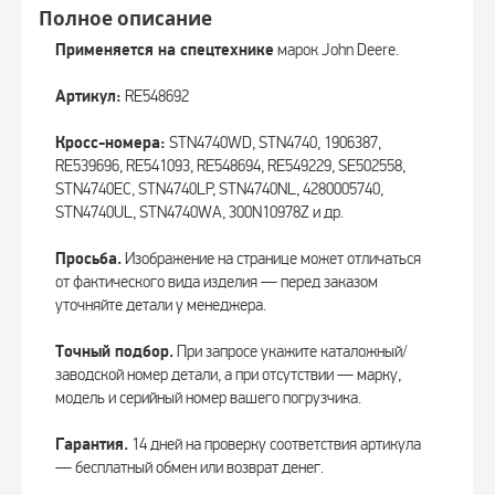
Полное описание
Применяется на спецтехнике
марок John Deere.
Артикул:
RE548692
Кросс-номера:
STN4740WD, STN4740, 1906387,
RE539696, RE541093, RE548694, RE549229, SE502558,
STN4740EC, STN4740LP, STN4740NL, 4280005740,
STN4740UL, STN4740WA, 300N10978Z и др.
Просьба.
Изображение на странице может отличаться
от фактического вида изделия — перед заказом
уточняйте детали у менеджера.
Точный подбор.
При запросе укажите каталожный/
заводской номер детали, а при отсутствии — марку,
модель и серийный номер вашего погрузчика.
Гарантия.
14 дней на проверку соответствия артикула
— бесплатный обмен или возврат денег.