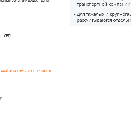
латный обмен или возврат денег.
транспортной компании
Для тяжёлых и крупнога
рассчитываются отдельн
е, СБП.
подайте заявку на подключение к
31.