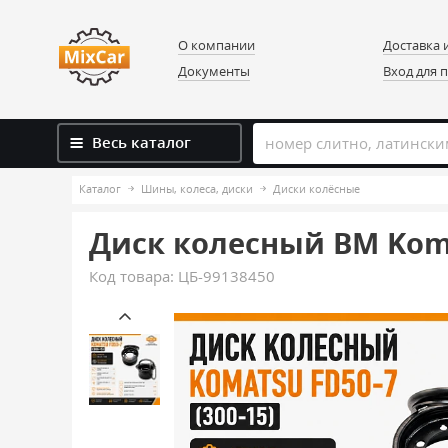
О компании
Доставка 
Документы
Вход для 
Весь каталог
Каталог
Шины, колеса, диски
Диски колёсные
Диск колесный ВМ Komat
Код товара:
ЦБ-99138450