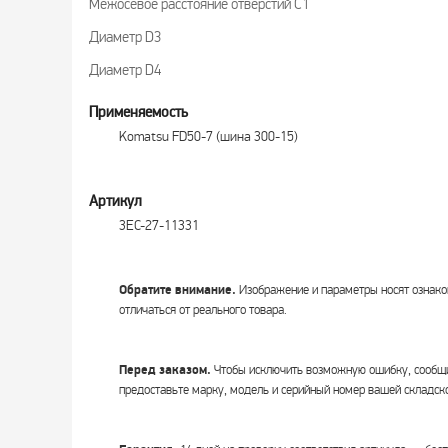
Межосевое расстояние отверстий C1
Диаметр D3
Диаметр D4
Применяемость
Komatsu FD50-7 (шина 300-15)
Артикул
3EC-27-11331
Обратите внимание.
Изображение и параметры носят ознако
отличаться от реального товара.
Перед заказом.
Чтобы исключить возможную ошибку, сообщи
предоставьте марку, модель и серийный номер вашей складско