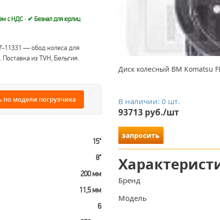
аем с НДС · ✔ Безнал для юрлиц
27-11331 — обод колеса для
 Поставка из TVH, Бельгия.
Диск колесный ВМ Komatsu FD5
 по модели погрузчика
В наличии: 0 шт.
93713 руб./шт
запросить
15"
8"
Характерист
200 мм
Бренд
11,5 мм
Модель
6