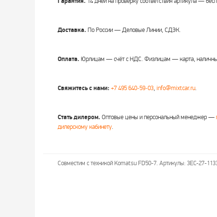
Гарантия.
14 дней на проверку соответствия артикула — бесп
Доставка.
По России — Деловые Линии, СДЭК.
Оплата.
Юрлицам — счёт с НДС. Физлицам — карта, наличны
Свяжитесь с нами:
+7 495 640‑59‑03
,
info@mixtcar.ru
.
Стать дилером.
Оптовые цены и персональный менеджер —
дилерскому кабинету
.
Совместим с техникой Komatsu FD50-7. Артикулы: 3EC-27-113