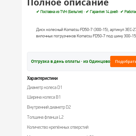
Полное описание
✔ Поставка из TVH (Бельгия) · ✔ Гарантия 14 дней · ✔ Работ
Диск колесный Komatsu FD50-7 (300-15), артикул 3EC-
вилочных погрузчиков Komatsu FD50-7 под шину 300-15.
Отгрузка в день оплаты · из Одинцово
Подобрать
Характеристики
Диаметр колеса D1
Ширина колеса B1
Внутренний диаметр D2
Толщина фланца L2
Количество крепёжных отверстий