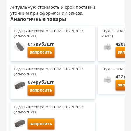
Актуальную стоимость и срок поставки
уточним при оформлении заказа.
Аналогичные товары
Педаль акселератора TCM FHG15-30T3 
Педаль газа TCM
(22N5520211)
20211)
617руб./шт
420руб
запросить
запро
Педаль акселератора TCM FHG15-30T3 
Педаль газа TCM
(22N5520211)
432руб
674руб./шт
запро
запросить
Педаль акселератора TCM FHG15-30T3 
(22N5520211)
запросить