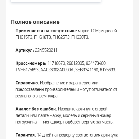
Полное описание
Применяется на спецтехнике
марок TCM; моделей
FHG15T3, FHG18T3, FHG25T3, FHG30T3.
Артикул:
22N5520211
Кросс-номера:
11718670, 26012005, 924473400,
TVH6175693, AAC28002A0090A, 3EB3741160, 6175693.
Справочно.
Изображение и характеристики
предоставлены производителем и могут отличаться от
реального экземпляра.
Аналог без ошибок.
Назовите артикул с старой
детали, или дайте марку, модель и серийный номер
погрузчика — менеджер подберёт верную запчасть.
Гарантия.
14 дней на проверку соответствия артикула